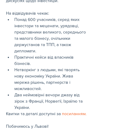
дискусіях щодо інвестицій.
На відвідувачів чекає:
Понад 600 учасників, серед яких 
інвестори та меценати, урядовці, 
представники великого, середнього 
та малого бізнесу, очільники 
держустанов та ТПП, а також 
дипломати.
Практичні кейси від власників 
бізнесів.
Нетворкінг з людьми, які творять 
нову економіку України. Жива 
мережа рішень, партнерств і 
можливостей.
Два неймовірні вечори джазу від 
зірок з Франції, Норвегії, Ізраїлю та 
України.
Квитки та деталі доступні за 
посиланням.
Побачимось у Львові!