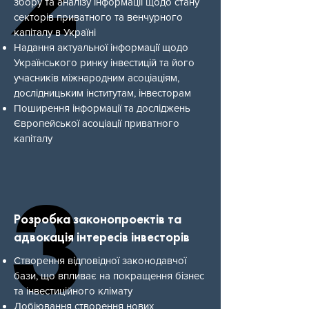
збору та аналізу інформації щодо стану
секторів приватного та венчурного
капіталу в Україні
Надання актуальної інформації щодо
Українського ринку інвестицій та його
учасників міжнародним асоціаціям,
дослідницьким інститутам, інвесторам
Поширення інформації та досліджень
Європейської асоціації приватного
капіталу
3
3
Розробка законопроектів та
адвокація інтересів інвесторів
Створення відповідної законодавчої
бази, що впливає на покращення бізнес
та інвестиційного клімату
Лобіювання створення нових