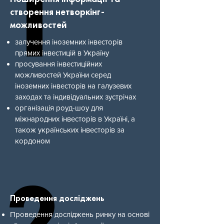
1
1
створення нетворкінг-
можливостей
залучення іноземних інвесторів
прямих інвестицій в Україну
просування інвестиційних
можливостей України серед
іноземних інвесторів на галузевих
заходах та індивідуальних зустрічах
організація роуд-шоу для
міжнародних інвесторів в Україні, а
також українських інвесторів за
кордоном
2
2
Проведення досліджень
Проведення досліджень ринку на основі