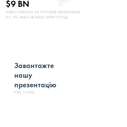
$9 BN
ІНВЕСТОВАНО ЗА 10 РОКІВ (ВРАХОВАНІ
VC, PE, M&A ТА ІНШІ ТИПИ УГОД)
Завантажте
нашу
презентацію
PDF, 7,9 МБ