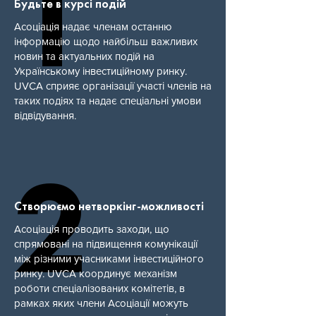
1
1
Будьте в курсі подій
Асоціація надає членам останню
інформацію щодо найбільш важливих
новин та актуальних подій на
Українському інвестиційному ринку.
UVCA сприяє організації участі членів на
таких подіях та надає спеціальні умови
відвідування.
2
2
Створюємо нетворкінг-можливості
Асоціація проводить заходи, що
спрямовані на підвищення комунікації
між різними учасниками інвестиційного
ринку. UVCA координує механізм
роботи спеціалізованих комітетів, в
рамках яких члени Асоціації можуть