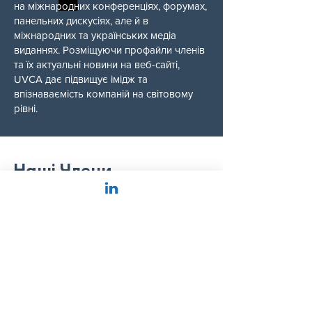
на міжнародних конференціях, форумах,
панельних дискусіях, але й в
міжнародних та українських медіа
виданнях. Розміщуючи профайли членів
та їх актуальні новини на веб-сайті,
UVCA дає підвищує імідж та
впізнаваємість компаній на світовому
рівні.
Наші Члени