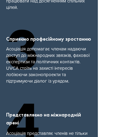
працювати над досягненням спільних
цілей.
3
3
Сприяємо професійному зростанню
Асоціація допомагає членам надаючи
доступ до міжнародних звязків, фахової
експертизи та політичних контактів.
UVCA стоїть на захисті інтересів
лобіюючи законопроекти та
підтримуючи діалог із урядом.
4
4
Представляємо на міжнародній
арені
Асоціація представляє членів не тільки