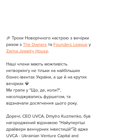
🎉 Трохи Новорічного настрою з вечірки 
разом з 
The Owners
 та 
Founders League
 у 
Zarina Jewelry House
.
Наші члени мають можливість 
нетворкінгу не тільки на найбільших 
бізнес-івентах України, а ще й на крутих 
вечірках 💎
Ми грали у "Що, де, коли?", 
насолоджувались фуршетом, та 
відзначали досягнення цього року.
Доречі, CEO UVCA, Dmytro Kuzmenko, був 
нагороджений відзнакою "Найупертіші 
драйвери венчурних інвестицій"🚀 адже 
UVCA - Ukrainian Venture Capital and 