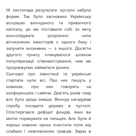
14 листопада результати зустрічі набули 
форми. Так було засновано Українську 
асоціацію венчурного та приватного 
капіталу, де ми поставили собі за мету 
консолідувати розрізнені сили 
вітчизняних інвесторів з одного боку і 
залучити іноземних — з іншого. Досягти 
другого пункту планувалося шляхом 
популяризації співінвестування, чим ми 
продовжуємо займатися донині.
Сьогодні про інвестиції та українські 
стартапи чули всі. Про них пишуть у 
новинах, про них говорять на 
конференціях і самітах. Дев'ять років тому 
все було дещо інакше. Венчур нагадував 
спробу посадити дерево в пустелі. 
Спостерігався дефіцит фондів, яких ви 
могли порахувати на пальцях. Але були й 
хороші новини: криза очистила поле від 
слабких і невпевнених гравців. Зараз в 