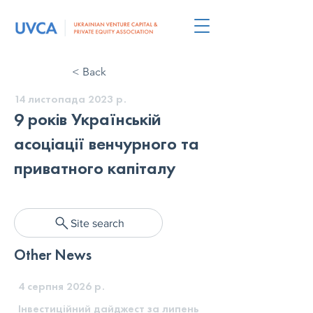
< Back
14 листопада 2023 р.
9 років Українській
асоціації венчурного та
приватного капіталу
Site search
Other News
4 серпня 2026 р.
Інвестиційний дайджест за липень