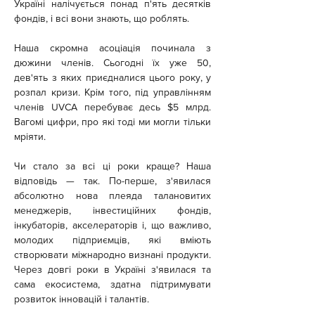
Україні налічується понад п'ять десятків 
фондів, і всі вони знають, що роблять.
Наша скромна асоціація починала з 
дюжини членів. Сьогодні їх уже 50, 
дев'ять з яких приєдналися цього року, у 
розпал кризи. Крім того, під управлінням 
членів UVCA перебуває десь $5 млрд. 
Вагомі цифри, про які тоді ми могли тільки 
мріяти.
Чи стало за всі ці роки краще? Наша 
відповідь — так. По-перше, з'явилася 
абсолютно нова плеяда талановитих 
менеджерів, інвестиційних фондів, 
інкубаторів, акселераторів і, що важливо, 
молодих підприємців, які вміють 
створювати міжнародно визнані продукти. 
Через довгі роки в Україні з'явилася та 
сама екосистема, здатна підтримувати 
розвиток інновацій і талантів.