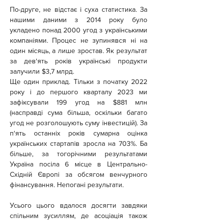
По-друге, не відстає і суха статистика. За 
нашими даними з 2014 року було 
укладено понад 2000 угод з українськими 
компаніями. Процес не зупинявся ні на 
один місяць, а лише зростав. Як результат 
за дев'ять років українські продукти 
залучили $3,7 млрд.
Ще один приклад. Тільки з початку 2022 
року і до першого кварталу 2023 ми 
зафіксували 199 угод на $881 млн 
(насправді сума більша, оскільки багато 
угод не розголошують суму інвестицій). За 
п'ять останніх років сумарна оцінка 
українських стартапів зросла на 703%. Ба 
більше, за тогорічними результатами 
Україна посіла 6 місце в Центрально-
Східній Європі за обсягом венчурного 
фінансування. Непогані результати.
Усього цього вдалося досягти завдяки 
спільним зусиллям, де асоціація також 