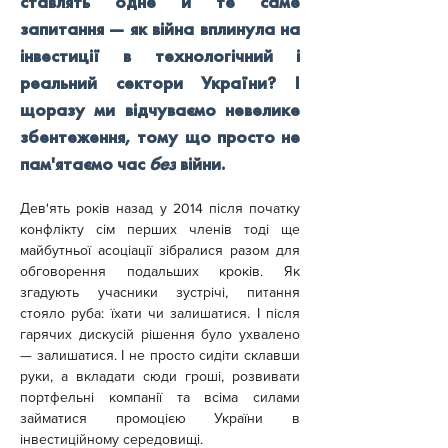
ставлять одне й те саме 
запитання — як війна вплинула на 
інвестиції в технологічний і 
реальний сектори України? І 
щоразу ми відчуваємо невелике 
збентеження, тому що просто не 
пам'ятаємо час 
без
 війни.
Дев'ять років назад у 2014 після початку 
конфлікту сім перших членів тоді ще 
майбутньої асоціації зібралися разом для 
обговорення подальших кроків. Як 
згадують учасники зустрічі, питання 
стояло руба: їхати чи залишатися. І після 
гарячих дискусій рішення було ухвалено 
— залишатися. І не просто сидіти склавши 
руки, а вкладати сюди гроші, розвивати 
портфельні компанії та всіма силами 
займатися промоцією України в 
інвестиційному середовищі.