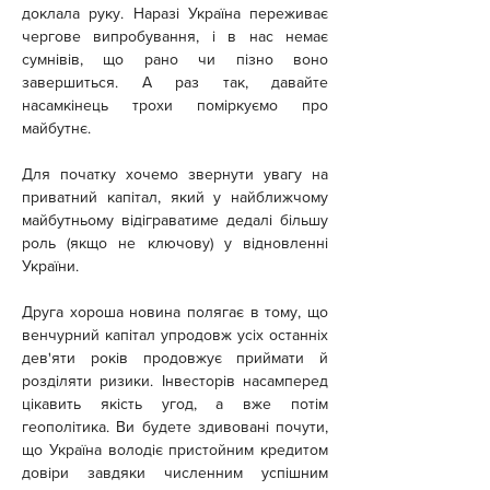
доклала руку. Наразі Україна переживає 
чергове випробування, і в нас немає 
сумнівів, що рано чи пізно воно 
завершиться. А раз так, давайте 
насамкінець трохи поміркуємо про 
майбутнє.
Для початку хочемо звернути увагу на 
приватний капітал, який у найближчому 
майбутньому відіграватиме дедалі більшу 
роль (якщо не ключову) у відновленні 
України.
Друга хороша новина полягає в тому, що 
венчурний капітал упродовж усіх останніх 
дев'яти років продовжує приймати й 
розділяти ризики. Інвесторів насамперед 
цікавить якість угод, а вже потім 
геополітика. Ви будете здивовані почути, 
що Україна володіє пристойним кредитом 
довіри завдяки численним успішним 