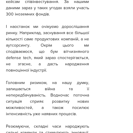
кейсам співінвестування. За нашими 
даними зараз у таких угодах взяли участь 
300 іноземних фондів.
І наостанок ми очікуємо дорослішання 
ринку. Наприклад, заснування все більшої 
кількості саме продуктових компаній, а не 
аутсорсингу. Окрім цього ми 
сподіваємося, що бум вітчизняного 
defense tech, який зараз спостерігається, 
не згасне, а дасть народження 
повноцінної індустрії.
Головним ризиком, на нашу думку, 
залишається війна та її 
непередбачуваність. Водночас поточна 
ситуація сприяє розвитку нових 
можливостей, а також посилює 
інтенсивність уже наявних процесів.
Резюмуючи, складні часи народжують 
сильні команди та стимулюють інновації. 