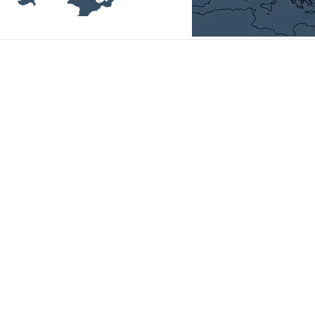
Головний офіс:
01014, Україна, м. Київ,
вул.П.Болбочана, 4-а, к.11,
email:
office@uvca.eu