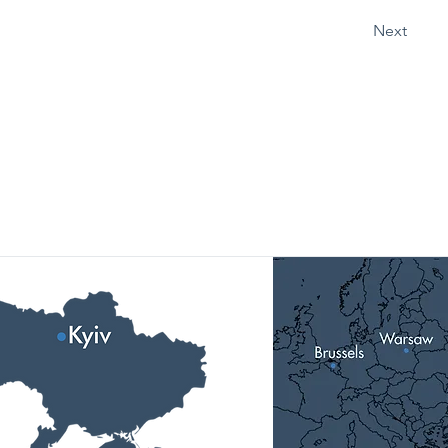
Next
Наші локації