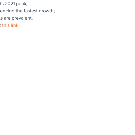
ts 2021 peak;
encing the fastest growth;
s are prevalent.
t 
this link
.