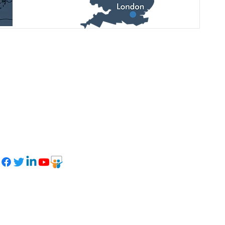
Дивіться останні оновлення,
майбутні події та фотозвіти у наших
соціальних мережах: