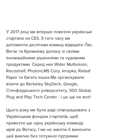
У 2017 році ми вперше повезли українські 
стартапи на CES. З того часу ми 
допомогли десяткам команд відвідати Лас-
Вегас та Кремнієву долину зі своїми 
інноваційними рішеннями та чудовими 
продуктами. Серед них Wider Multivision, 
Recoshelf, PhotonLMS Corp, knopka, Releaf 
Paper та багато інших.Ми організували 
візити до Berkeley SkyDeck, Google, 
Стенфордського університету, 500 Global, 
Plug and Play Tech Center - і це ще не все!
Цього року ми були раді співпрацювати з 
Українським фондом стартапів, щоб 
привезти ще одну українську команду 
мрій до Вегасу. І ми не змогли б виконати 
цей виклик без потужної підтримки 