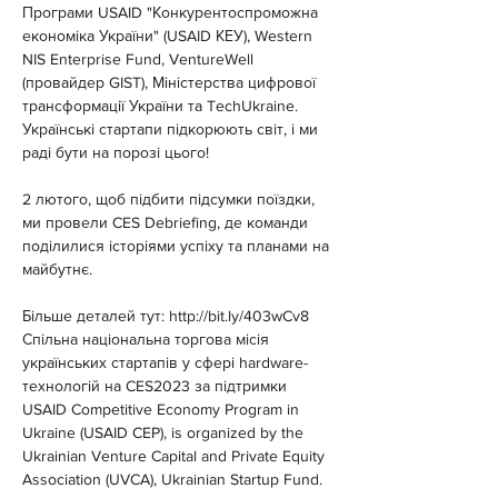
Програми USAID "Конкурентоспроможна 
економіка України" (USAID КЕУ), Western 
NIS Enterprise Fund, VentureWell 
(провайдер GIST), Міністерства цифрової 
трансформації України та TechUkraine. 
Українські стартапи підкорюють світ, і ми 
раді бути на порозі цього!
2 лютого, щоб підбити підсумки поїздки, 
ми провели CES Debriefing, де команди 
поділилися історіями успіху та планами на 
майбутнє.
Більше деталей тут: 
http://bit.ly/403wCv8
Спільна національна торгова місія 
українських стартапів у сфері hardware-
технологій на CES2023 за підтримки 
USAID Competitive Economy Program in 
Ukraine (USAID CEP), is organized by the 
Ukrainian Venture Capital and Private Equity 
Association (UVCA), Ukrainian Startup Fund.