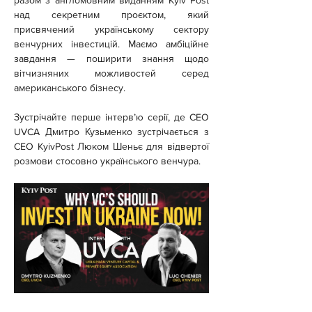
разом з англомовним виданням Kyiv Post 
над секретним проєктом, який 
присвячений українському сектору 
венчурних інвестицій. Маємо амбіційне 
завдання — поширити знання щодо 
вітчизняних можливостей серед 
американського бізнесу.
Зустрічайте перше інтерв’ю серії, де CEO 
UVCA Дмитро Кузьменко зустрічається з 
CEO KyivPost Люком Шеньє для відвертої 
розмови стосовно українського венчура.