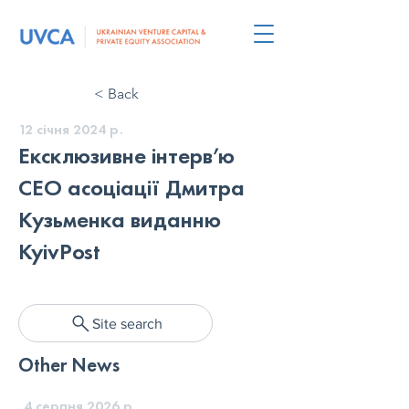
< Back
12 січня 2024 р.
Ексклюзивне інтерв’ю
CEO асоціації Дмитра
Кузьменка виданню
KyivPost
Site search
Other News
4 серпня 2026 р.