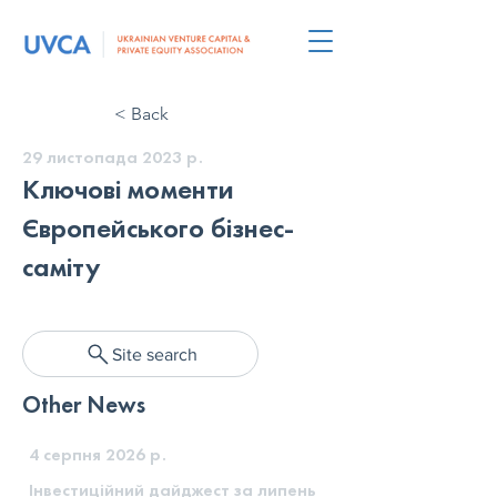
< Back
29 листопада 2023 р.
Ключові моменти
Європейського бізнес-
саміту
Site search
Other News
4 серпня 2026 р.
Інвестиційний дайджест за липень