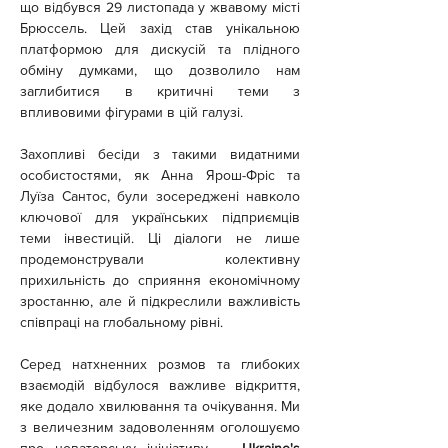
що відбувся 29 листопада у жвавому місті 
Брюссель. Цей захід став унікальною 
платформою для дискусій та плідного 
обміну думками, що дозволило нам 
заглибитися в критичні теми з 
впливовими фігурами в цій галузі.
Захопливі бесіди з такими видатними 
особистостями, як Анна Ярош-Фріс та 
Луїза Сантос, були зосереджені навколо 
ключової для українських підприємців 
теми інвестицій. Ці діалоги не лише 
продемонстрували колективну 
прихильність до сприяння економічному 
зростанню, але й підкреслили важливість 
співпраці на глобальному рівні.
Серед натхненних розмов та глибоких 
взаємодій відбулося важливе відкриття, 
яке додало хвилювання та очікування. Ми 
з величезним задоволенням оголошуємо 