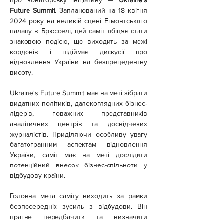
про новаторську ініціативу — 
Ukraine's 
Future Summit
. Запланований на 18 квітня 
2024 року на великій сцені Егмонтського 
палацу в Брюсселі, цей саміт обіцяє стати 
знаковою подією, що виходить за межі 
кордонів і підіймає дискусії про 
відновлення України на безпрецедентну 
висоту.
Ukraine's Future Summit має на меті зібрати 
видатних політиків, далекоглядних бізнес-
лідерів, поважних представників 
аналітичних центрів та досвідчених 
журналістів. Приділяючи особливу увагу 
багатогранним аспектам відновлення 
України, саміт має на меті дослідити 
потенційний внесок бізнес-спільноти у 
відбудову країни.
Головна мета саміту виходить за рамки 
безпосередніх зусиль з відбудови. Він 
прагне передбачити та визначити 