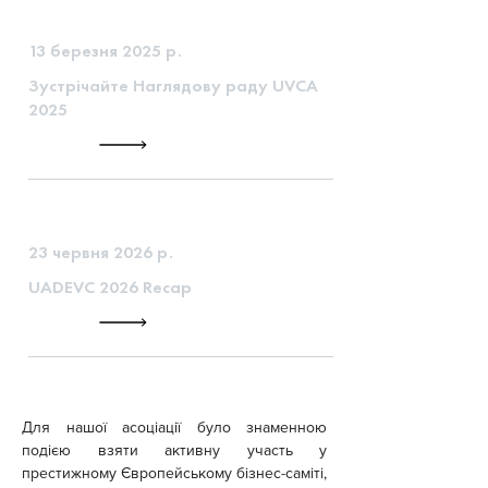
13 березня 2025 р.
Зустрічайте Наглядову раду UVCA
2025
23 червня 2026 р.
UADEVC 2026 Recap
Для нашої асоціації було знаменною 
подією взяти активну участь у 
престижному Європейському бізнес-саміті, 