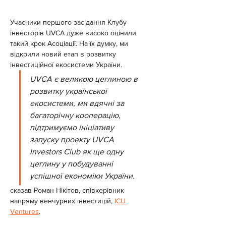
Учасники першого засідання Клубу 
інвесторів UVCA дуже високо оцінили 
такий крок Асоціації. На їх думку, ми 
відкрили новий етап в розвитку 
інвестиційної екосистеми України.
UVCA є великою цеглиною в 
розвитку української 
екосистеми, ми вдячні за 
багаторічну кооперацію, 
підтримуємо ініціативу 
запуску проекту UVCA 
Investors Club як ще одну 
цеглину у побудуванні 
успішної економіки України.
сказав Роман Нікітов, співкерівник 
напряму венчурних інвестицій, 
ICU 
Ventures
.