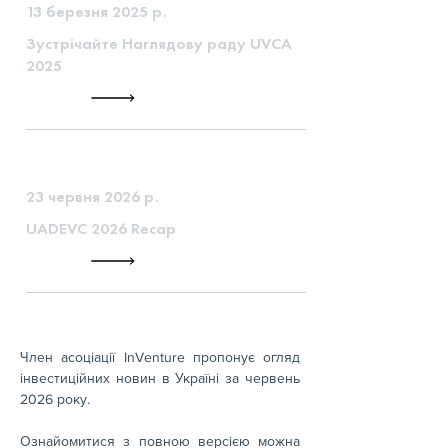
13 березня 2025 р.
Зустрічайте Наглядову раду UVCA
2025
23 червня 2026 р.
UADEVC 2026 Recap
Член асоціації InVenture пропонує огляд 
інвестиційних новин в Україні за червень 
2026 року.
Ознайомитися з повною версією можна 