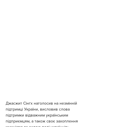
Джасжит Сінгх наголосив на незмінній 
підтримці України, висловив слова 
підтримки відважним українським 
підприємцям, а також своє захоплення 
мужністю та силою волі українців: 