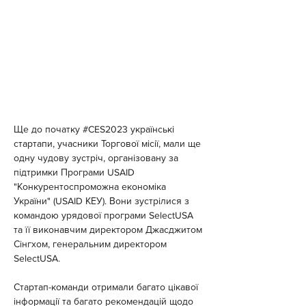
Ще до початку #CES2023 українські 
стартапи, учасники Торгової місії, мали ще 
одну чудову зустріч, організовану за 
підтримки Програми USAID 
"Конкурентоспроможна економіка 
України" (USAID КЕУ). Вони зустрілися з 
командою урядової програми SelectUSA 
та її виконавчим директором Джасджитом 
Сінгхом, генеральним директором 
SelectUSA.
Стартап-команди отримали багато цікавої 
інформації та багато рекомендацій щодо 