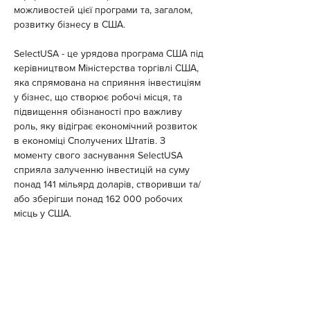
можливостей цієї програми та, загалом, 
розвитку бізнесу в США.
SelectUSA - це урядова програма США під 
керівництвом Міністерства торгівлі США, 
яка спрямована на сприяння інвестиціям 
у бізнес, що створює робочі місця, та 
підвищення обізнаності про важливу 
роль, яку відіграє економічний розвиток 
в економіці Сполучених Штатів. З 
моменту свого заснування SelectUSA 
сприяла залученню інвестицій на суму 
понад 141 мільярд доларів, створивши та/
або зберігши понад 162 000 робочих 
місць у США.