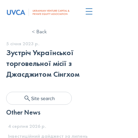
< Back
5 січня 2023 р.
Зустріч Української
торговельної місії з
Джасджитом Сінгхом
Site search
Other News
4 серпня 2026 р.
Інвестиційний дайджест за липень