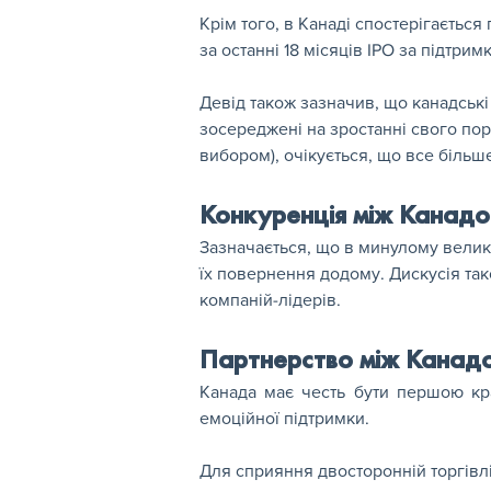
Крім того, в Канаді спостерігаєтьс
за останні 18 місяців IPO за підтри
Девід також зазначив, що канадські
зосереджені на зростанні свого по
вибором), очікується, що все більше
Конкуренція між Канад
Зазначається, що в минулому великі
їх повернення додому. Дискусія так
компаній-лідерів.
Партнерство між Канад
Канада має честь бути першою кра
емоційної підтримки.
Для сприяння двосторонній торгівлі