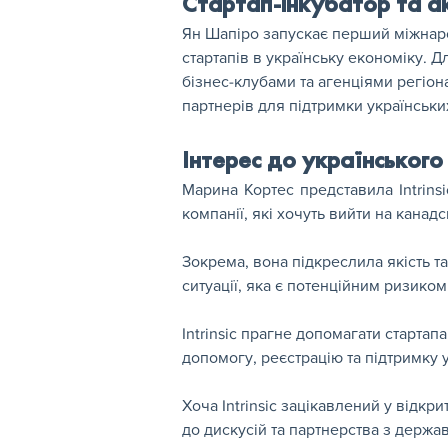
Стартап-інкубатор та а
Ян Шапіро запускає перший міжнародн
стартапів в українську економіку. 
бізнес-клубами та агенціями регіон
партнерів для підтримки українських
Інтерес до українського
Марина Кортес представила Intrinsic
компанії, які хочуть вийти на канад
Зокрема, вона підкреслила якість т
ситуації, яка є потенційним ризиком
Intrinsic прагне допомагати стартап
допомогу, реєстрацію та підтримку 
Хоча Intrinsic зацікавлений у відкр
до дискусій та партнерства з держа