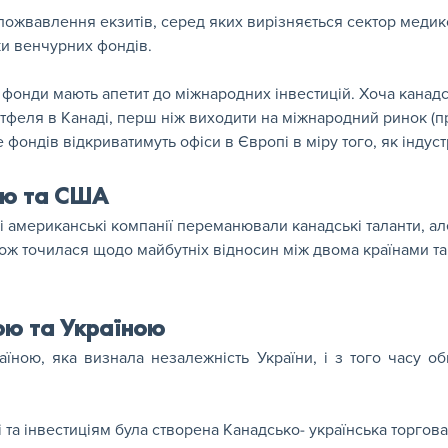
я пожвавлення екзитів, серед яких вирізняється сектор медик
мки венчурних фондів.
 фонди мають апетит до міжнародних інвестицій. Хоча канадс
ртфеля в Канаді, перш ніж виходити на міжнародний ринок
 фондів відкриватимуть офіси в Європі в міру того, як індус
ою та США
 американські компанії переманювали канадські таланти, але
ож точилася щодо майбутніх відносин між двома країнами та
ою та Україною
їною, яка визнала незалежність України, і з того часу об
 та інвестиціям була створена Канадсько- українська торгова