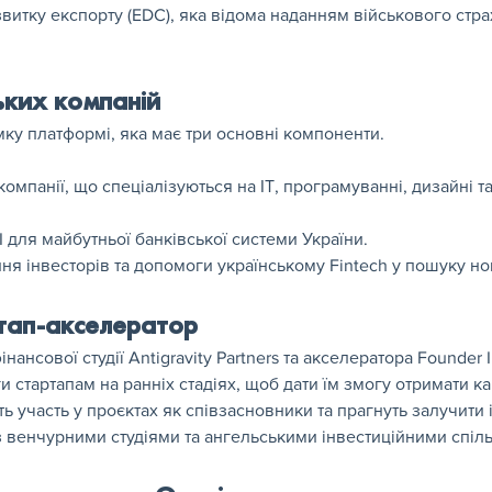
звитку експорту (EDC), яка відома наданням військового стр
ьких компаній
ку платформі, яка має три основні компоненти.
компанії, що спеціалізуються на ІТ, програмуванні, дизайні 
I для майбутньої банківської системи України.
ння інвесторів та допомоги українському Fintech у пошуку 
ртап-акселератор
ансової студії Antigravity Partners та акселератора Founder Ins
 стартапам на ранніх стадіях, щоб дати їм змогу отримати капі
 участь у проєктах як співзасновники та прагнуть залучити ін
з венчурними студіями та ангельськими інвестиційними спіль