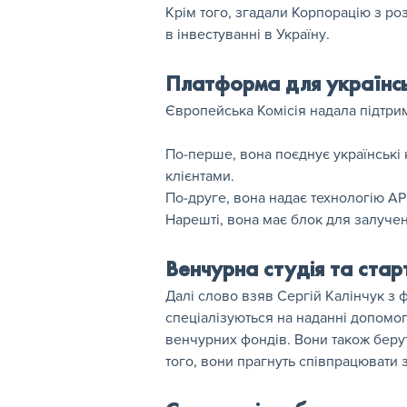
Крім того, згадали Корпорацію з ро
в інвестуванні в Україну.
Платформа для українс
Європейська Комісія надала підтрим
По-перше, вона поєднує українські 
клієнтами.
По-друге, вона надає технологію AP
Нарешті, вона має блок для залуче
Венчурна студія та ста
Далі слово взяв Сергій Калінчук з фін
спеціалізуються на наданні допомоги
венчурних фондів. Вони також беруть
того, вони прагнуть співпрацювати 