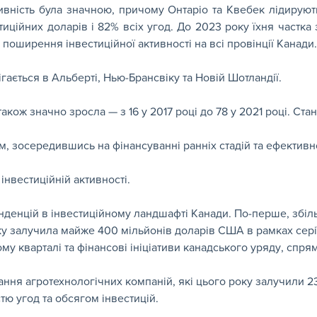
вність була значною, причому Онтаріо та Квебек лідирують 
тиційних доларів і 82% всіх угод. До 2023 року їхня частка
о поширення інвестиційної активності на всі провінції Канади.
гається в Альберті, Нью-Брансвіку та Новій Шотландії.
акож значно зросла — з 16 у 2017 році до 78 у 2021 році. Ста
м, зосередившись на фінансуванні ранніх стадій та ефективно
інвестиційній активності.
нденцій в інвестиційному ландшафті Канади. По-перше, збіль
року залучила майже 400 мільйонів доларів США в рамках сері
ьому кварталі та фінансові ініціативи канадського уряду, спрям
ання агротехнологічних компаній, які цього року залучили 23
тю угод та обсягом інвестицій.