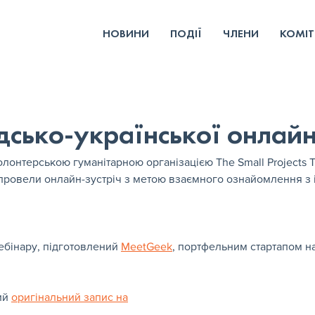
НОВИНИ
ПОДІЇ
ЧЛЕНИ
КОМІТ
сько-української онлайн-
волонтерською гуманітарною організацією The Small Projects 
) провели онлайн-зустріч з метою взаємного ознайомлення з
бінару, підготовлений 
MeetGeek
, портфельним стартапом на
й 
оригінальний запис на