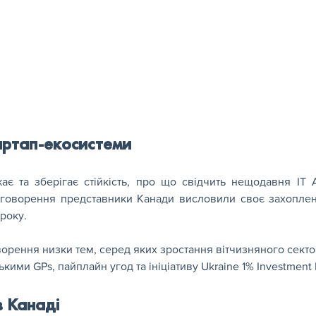
тартап-екосистеми
ає та зберігає стійкість, про що свідчить нещодавня IT A
бговорення представники Канади висловили своє захопленн
року.
орення низки тем, серед яких зростання вітчизняного сектору
ськими GPs, пайплайн угод та ініціативу Ukraine 1% Investment 
в Канаді