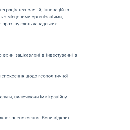
еграція технологій, інновацій та 
ь з місцевими організаціями, 
 зараз шукають канадських 
о вони зацікавлені в інвестуванні в 
занепокоєння щодо геополітичної 
послуги, включаючи імміграційну 
ликає занепокоєння. Вони відкриті 