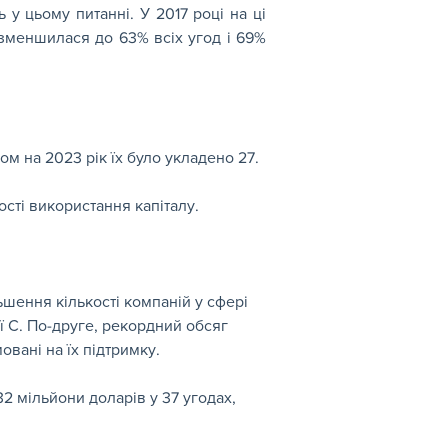
у цьому питанні. У 2017 році на ці 
 зменшилася до 63% всіх угод і 69% 
ном на 2023 рік їх було укладено 27.
сті використання капіталу.
шення кількості компаній у сфері 
ї С. По-друге, рекордний обсяг 
овані на їх підтримку.
2 мільйони доларів у 37 угодах, 