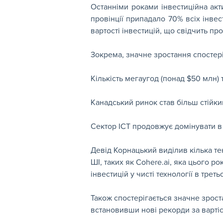
Останніми роками інвестиційна акти
провінції припадало 70% всіх інвес
вартості інвестицій, що свідчить пр
Зокрема, значне зростання спостері
Кількість мегаугод (понад $50 млн) т
Канадський ринок став більш стійки
Сектор ICT продовжує домінувати в 
Девід Корнацький виділив кілька те
ШІ, таких як Cohere.ai, яка цього 
інвестицій у чисті технології в трет
Також спостерігається значне зрост
встановивши нові рекорди за вартіс