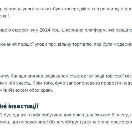
, основна увага на яких була зосереджена на розвитку відно
аїні.
ативою створення у 2024 році цифрових платформ, які розшир
конання першої угоди про вільну торгівлю, яка була модерн
итку Канади виявив зацікавленість в організації торгової міс
ти у ній участь. Крім того, було запропоновано провести не
між бізнесом обох країн.
і інвестиції
 був одним з найприбутковіших років для їхнього бізнесу, щ
значив, що переконливе бізнес-обґрунтування стане поштовхо