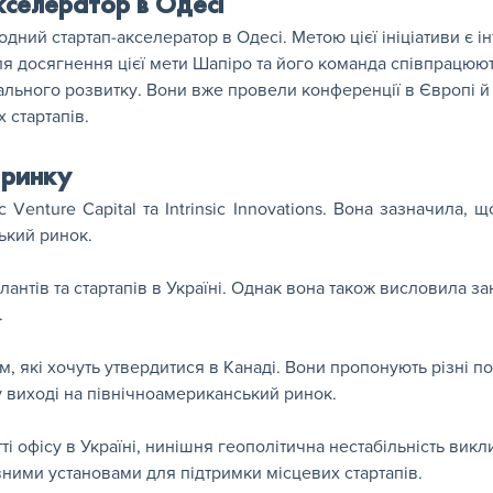
кселератор в Одесі
ий стартап-акселератор в Одесі. Метою цієї ініціативи є інт
Для досягнення цієї мети Шапіро та його команда співпрацюют
ального розвитку. Вони вже провели конференції в Європі й
 стартапів.
 ринку
 Venture Capital та Intrinsic Innovations. Вона зазначила, щ
ський ринок.
алантів та стартапів в Україні. Однак вона також висловила 
.
ам, які хочуть утвердитися в Канаді. Вони пропонують різні 
у виході на північноамериканський ринок.
итті офісу в Україні, нинішня геополітична нестабільність вик
вними установами для підтримки місцевих стартапів.