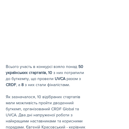
Всього участь в конкурсі взяло понад 
50 
українських стартапів, 10
 з них потрапили 
до буткемпу, що провели 
UVCA
 разом з 
CRDF
, а 
8
 з них стали фіналістами.
Як зазначалося, 10 відібраних стартапів 
мали можливість пройти дводенний 
буткемп, організований CRDF Global та 
UVCA. Два дні напруженої роботи з 
найкращими наставниками та корисними 
порадами. Євгеній Красовський - керівник 