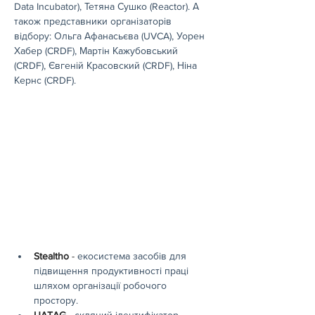
Data Incubator), Тетяна Сушко (Reactor). А 
також представники організаторів 
відбору: Ольга Афанасьєва (UVCA), Уорен 
Хабер (CRDF), Мартін Кажубовський 
(CRDF), Євгеній Красовский (CRDF), Ніна 
Кернс (CRDF).
Stealtho
 - 
екосистема засобів для 
підвищення продуктивності праці 
шляхом організації робочого 
простору.
UATAG
 - 
cкляний ідентифікатор 