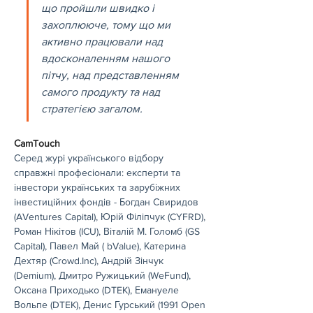
що пройшли швидко і 
захоплююче, тому що ми 
активно працювали над 
вдосконаленням нашого 
пітчу, над представленням 
самого продукту та над 
стратегією загалом.
СamTouch
Серед журі українського відбору 
справжні професіонали: експерти та 
інвестори українських та зарубіжних 
інвестиційних фондів - Богдан Свиридов 
(AVentures Capital), Юрій Філіпчук (CYFRD), 
Роман Нікітов (ICU), Віталій М. Голомб (GS 
Capital), Павел Май ( bValue), Катерина 
Дехтяр (Сrowd.Inc), Андрій Зінчук 
(Demium), Дмитро Ружицький (WeFund), 
Оксана Приходько (DTEK), Емануеле 
Вольпе (DTEK), Денис Гурський (1991 Open 