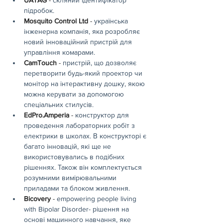
підробок.
Mosquito Control Ltd
 - 
українська 
інженерна компанія, яка розробляє 
новий інноваційний пристрій для 
управління комарами.
CamTouch
 - 
пристрій, що дозволяє 
перетворити будь-який проектор чи 
монітор на інтерактивну дошку, якою 
можна керувати за допомогою 
спеціальних стилусів.
EdPro.Amperia
 - 
конструктор для 
проведення лабораторних робіт з 
електрики в школах. В конструкторі є 
багато інновацій, які ще не 
використовувались в подібних 
рішеннях. Також він комплектується 
розумними вимірювальними 
приладами та блоком живлення.
Bicovery
 - 
empowering people living 
with Bipolar Disorder- рішення на 
основі машинного навчання, яке 