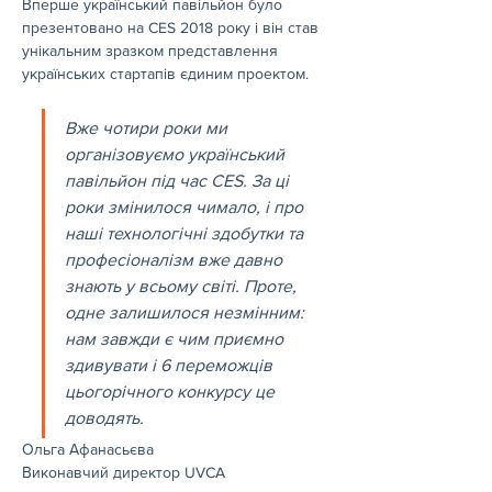
Вперше український павільйон було 
презентовано на CES 2018 року і він став 
унікальним зразком представлення 
українських стартапів єдиним проектом.
Вже чотири роки ми 
організовуємо український 
павільйон під час СES. За ці 
роки змінилося чимало, і про 
наші технологічні здобутки та 
професіоналізм вже давно 
знають у всьому світі. Проте, 
одне залишилося незмінним: 
нам завжди є чим приємно 
здивувати і 6 переможців 
цьогорічного конкурсу це 
доводять.
Ольга Афанасьєва
Виконавчий директор UVCA