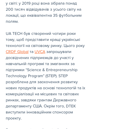
у світі: у 2019 році вона зібрала понад 
200 тисяч відвідувачів з усього світу на 
локації, що еквівалентна 35 футбольним 
полям.
UA TECH був створений чотири роки 
тому, щоб представити кращі українські 
технології на світовому ринку. Цього року
CRDF Global
та 
UVCA
запрошували 
досвідчених підприємців до участі у 
навчальній програмі та змаганнях за 
підтримки “Science & Entrepreneurship 
Technology Program” (STEP). STEP 
розроблена для заохочення розвитку 
нових продуктів на основі технологій та їх 
комерціалізації на місцевих та світових 
ринках, завдяки грантам Державного 
департаменту США. Окрім того, DTEK 
виступили інноваційним спонсором 
проекту.