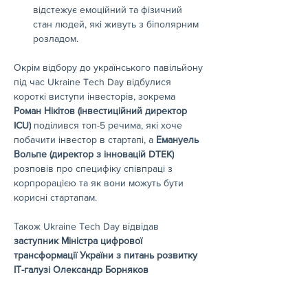
відстежує емоційний та фізичний 
стан людей, які живуть з біполярним 
розладом.
Окрім відбору до українського павільйону 
під час Ukraine Tech Day відбулися 
короткі виступи інвесторів, зокрема
Роман Нікітов (інвестиційний директор 
ICU)
поділився топ-5 речима, які хоче 
побачити інвестор в стартапі, а
Емануель 
Вольпе (директор з інновацій DTEK)
розповів про специфіку співпраці з 
корпрорацією та як вони можуть бути 
корисні стартапам.
Також Ukraine Tech Day відвідав  
заступник Міністра цифрової 
трансформації України з питань розвитку 
ІТ-галузі Олександр Борняков