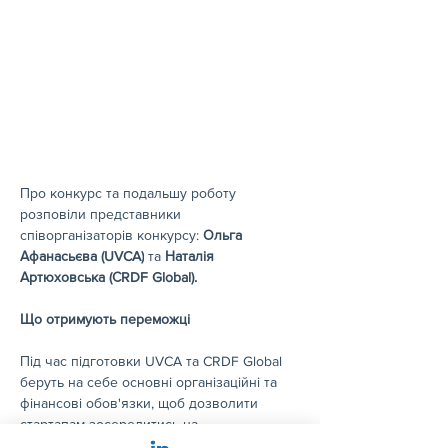
Про конкурс та подальшу роботу 
розповіли представники 
співорганізаторів конкурсу:
Ольга 
Афанасьєва (UVCA)
та 
Наталія 
Артюховська (СRDF Global).
Що отримують переможці
Під час підготовки UVCA та CRDF Global 
беруть на себе основні організаційні та 
фінансові обов'язки, щоб дозволити 
стартапам зосередитись на 
вдосконаленні своєї продукції,