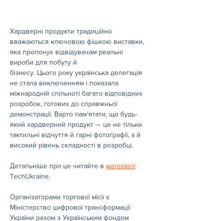
Хардверні продукти традиційно 
вважаються ключовою фішкою виставки, 
яка пропонує відвідувачам реальні 
вироби для побуту й
бізнесу. Цього року українська делегація 
не стала виключенням і показала 
міжнародній спільноті багато відповідних 
розробок, готових до справжньої 
демонстрації. Варто пам’ятати, що будь-
який хардверний продукт — це не тільки 
тактильні відчуття й гарні фотографії, а й 
високий рівень складності в розробці.
Детальніше про це читайте в 
матеріалі
TechUkraine.
Організаторами торгової місії є 
Міністерство цифрової трансформації 
України разом з Українським фондом 