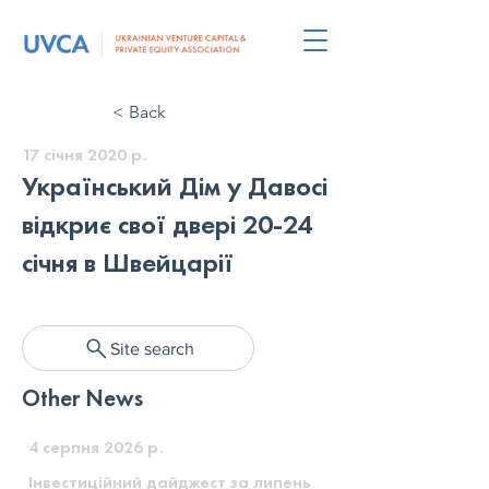
< Back
17 січня 2020 р.
Український Дім у Давосі
відкриє свої двері 20-24
січня в Швейцарії
Site search
Other News
4 серпня 2026 р.
Інвестиційний дайджест за липень