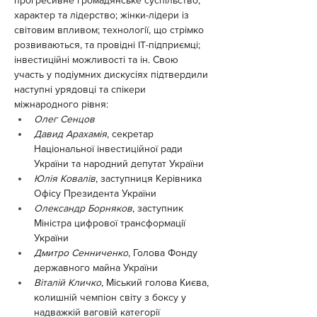
прогресивне громадянське суспільство; 
характер та лідерство; жінки-лідери із 
світовим впливом; технології, що стрімко 
розвиваються, та провідні IT-підприємці; 
інвестиційні можливості та ін. Свою 
участь у подіумних дискусіях підтвердили 
наступні урядовці та спікери 
міжнародного рівня:
Олег Сенцов
Давид Арахамія
, секретар 
Національної інвестиційної ради 
України та народний депутат України
Юлія Ковалів
, заступниця Керівника 
Офісу Президента України
Олександр Борняков
, заступник 
Міністра цифрової трансформації 
України
Дмитро Сенниченко
, Голова Фонду 
державного майна України
Віталій Кличко
, Міський голова Києва, 
колишній чемпіон світу з боксу у 
надважкій ваговій категорії