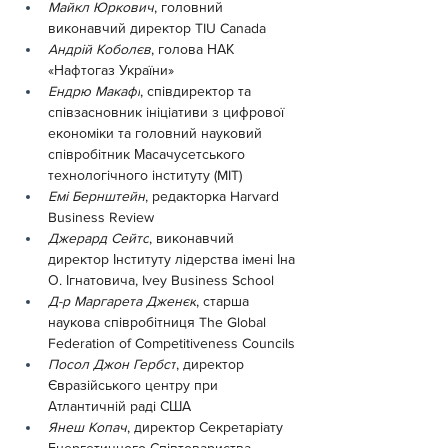
Майкл Юркович
, головний 
виконавчий директор TIU Canada
Андрій Коболєв
, голова НАК 
«Нафтогаз України»
Ендрю Макафі
, співдиректор та 
співзасновник ініціативи з цифрової 
економіки та головний науковий 
співробітник Масачусетського 
технологічного інституту (MIT)
Емі Бернштейн
, редакторка Harvard 
Business Review
Джерард Сейтс
, виконавчий 
директор Інституту лідерства імені Іна 
О. Ігнатовича, Ivey Business School
Д-р Маргарета Дженєк
, старша 
наукова співробітниця The Global 
Federation of Competitiveness Councils
Посол Джон Гербст
, директор 
Євразійського центру при 
Атлантичній раді США
Янеш Копач
, директор Секретаріату 