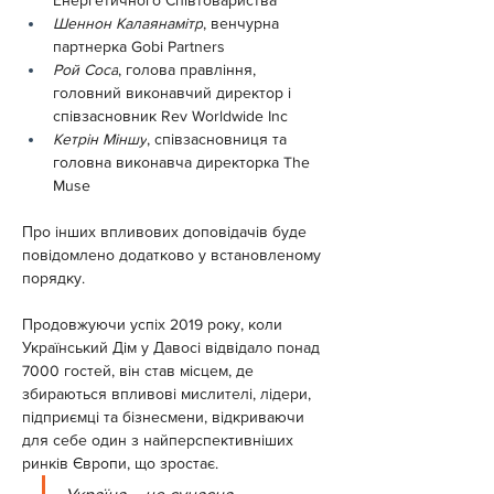
Енергетичного Співтовариства
Шеннон Калаянамітр
, венчурна 
партнерка Gobi Partners
Рой Соса
, голова правління, 
головний виконавчий директор і 
співзасновник Rev Worldwide Inc
Кетрін Міншу
, співзасновниця та 
головна виконавча директорка The 
Muse
Про інших впливових доповідачів буде 
повідомлено додатково у встановленому 
порядку.
Продовжуючи успіх 2019 року, коли 
Український Дім у Давосі відвідало понад 
7000 гостей, він став місцем, де 
збираються впливові мислителі, лідери, 
підприємці та бізнесмени, відкриваючи 
для себе один з найперспективніших 
ринків Європи, що зростає.