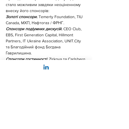
стало можливим завдяки неоціненному 
внеску його спонсорів:
Золоті спонсори:
 Temerty Foundation, TIU 
Canada, MХП, Нафтогаз / ФРНГ.
Cпонсори подіумних дискусій:
 CEO Club, 
EBS, First Generation Capital, Hillmont 
Partners, IT Ukraine Association, 
UNIT.City
та Благодійний фонд Богдана 
Гаврилишина.
Спонсори гостинності:
 Zirkova та Carlsberg.
Спонсор модного показу:
 Оксана 
Караванська.
Підтримку
 Українському Дому в Давосі 
надають: Національна інвестиційна рада 
України, UkraineInvest, Світовий Конґрес 
Українців, Атлантична рада, Reputation 
Institute.
Медіа-партнери:
 НВ, 
Liga.net
, Економічна 
правда, Ukraine Business News.
Контакти для ЗМІ:
 за більш детальною 