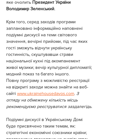
яке очолить 
Президент України 
Володимир Зеленський
.
Крім того, серед заходів програми 
заплановано інформаційно наповнені 
подіумні дискусії на теми світового 
значення, вечірні прийоми, під час яких 
гості зможуть відчути українську 
гостинність, скуштувавши страви 
національної кухні під акомпанемент 
живої музики; вечір культурної дипломатії; 
модний показ та багато іншого.
Повну програму з можливістю реєстрації 
на відкриті заходи можна знайти на веб-
сайті 
www.ukrainehousedavos.com
. 
З 
огляду на обмежену кількість місць 
рекомендуємо реєструватися заздалегідь.
Подіумні дискусії в Українському Домі 
буде присвячено таким темам, як: 
стратегічні економічні союзники країни; 