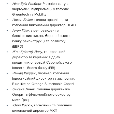
Ніко Ерік Росберг
, Чемпіон світу з 
Формули-1, підприємець у галузях 
Greentech та Mobility
Йоган Еліаш
, голова правління та 
головний виконавчий директор HEAD
Ален Пілу
, віце-президент з 
банківських питань Європейського 
банку реконструкції та розвитку 
(EBRD)
Жан-Крістоф Лалу
, генеральний 
директор та керівник відділу 
кредитних операцій Європейського 
інвестиційного банку (EIB)
Рашад Калдані
, партнер, головний 
інвестиційний директор та засновник, 
Blue like an Orange Sustainable Capital
Оксана Линів
, головна диригентка 
Опери та філармонійного оркестру 
міста Ґрац
Юрій Косюк
, засновник та головний 
виконавчий директор МХП