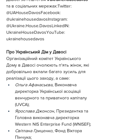
та в соціальних мережах:Twitter: 
@UAHouseDavosFacebook: 
@ukrainehousedavosInstagram: 
@
Ukraine.House
.DavosLinkedIN: 
UkraineHouseDavosYouTube: 
ukrainehousedavos
Про Український Дім у Давосі
Організаційний комітет Українського 
Дому в Давосі очолюють п'ять жінок, які 
добровільно вклали багато зусиль для 
реалізації цього заходу, а саме:
Ольга Афанасьєва
, Виконавча 
директорка Української асоціації 
венчурного та приватного капіталу 
(UVCA);
Ярослава Джонсон
, Президентка та 
Головна виконавча директорка 
Western NIS Enterprise Fund (WNISEF);
Світлана Гриценко
, Фонд Віктора 
Пінчука;