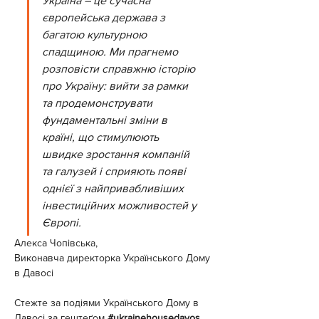
Україна – це сучасна 
європейська держава з 
багатою культурною 
спадщиною. Ми прагнемо 
розповісти справжню історію 
про Україну: вийти за рамки 
та продемонструвати 
фундаментальні зміни в 
країні, що стимулюють 
швидке зростання компаній 
та галузей і сприяють появі 
однієї з найпривабливіших 
інвестиційних можливостей у 
Європі.
Алекса Чопівська,
Виконавча директорка Українського Дому 
в Давосі
Стежте за подіями Українського Дому в 
Давосі за гештеґом 
#ukrainehousedavos