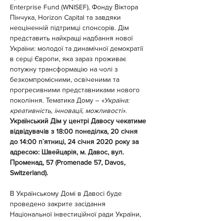
Enterprise Fund (WNISEF), Фонду Віктора 
Пінчука, Horizon Capital та завдяки 
неоціненній підтримці спонсорів. Дім 
представить найкращі надбання нової 
України: молодої та динамічної демократії 
в серці Європи, яка зараз проживає 
потужну трансформацію на чолі з 
безкомпромісними, освіченими та 
прогресивними представниками нового 
покоління. Тематика Дому – 
«Україна: 
креативність, інновації, можливості»
.
Український Дім у центрі Давосу чекатиме 
відвідувачів з 18:00 понеділка, 20 січня 
до 14:00 п`ятниці, 24 січня 2020 року за 
адресою: Швейцарія, м. Давос, вул. 
Променад, 57 (Promenade 57, Davos, 
Switzerland).
В Українському Домі в Давосі буде 
проведено закрите засідання 
Національної інвестиційної ради України, 