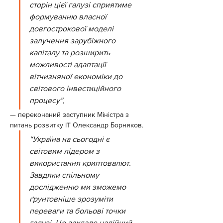
сторін цієї галузі сприятиме 
формуванню власної 
довгострокової моделі 
залучення зарубіжного 
капіталу та розширить 
можливості адаптації 
вітчизняної економіки до 
світового інвестиційного 
процесу”,
— переконаний заступник Міністра з 
питань розвитку IT Олександр Борняков.
“Україна на сьогодні є 
світовим лідером з 
використання криптовалют. 
Завдяки спільному 
дослідженню ми зможемо 
ґрунтовніше зрозуміти 
переваги та больові точки 
галузі. Це закладе надійний 